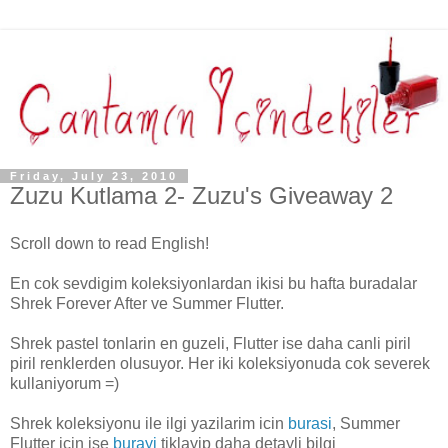
Friday, July 23, 2010
Zuzu Kutlama 2- Zuzu's Giveaway 2
Scroll down to read English!
En cok sevdigim koleksiyonlardan ikisi bu hafta buradalar
Shrek Forever After ve Summer Flutter.
Shrek pastel tonlarin en guzeli, Flutter ise daha canli piril
piril renklerden olusuyor. Her iki koleksiyonuda cok severek
kullaniyorum =)
Shrek koleksiyonu ile ilgi yazilarim icin
burasi
, Summer
Flutter icin ise
burayi
tiklayip daha detayli bilgi