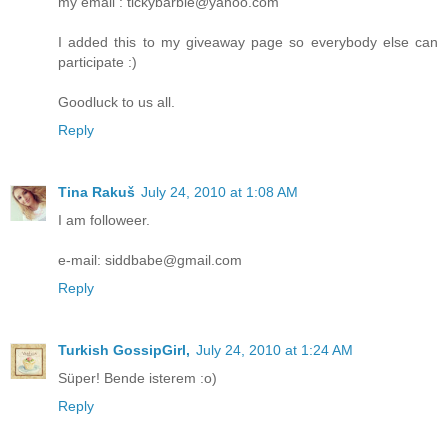
my email : tickybarbie@yahoo.com
I added this to my giveaway page so everybody else can
participate :)
Goodluck to us all.
Reply
Tina Rakuš
July 24, 2010 at 1:08 AM
I am followeer.
e-mail: siddbabe@gmail.com
Reply
Turkish GossipGirl,
July 24, 2010 at 1:24 AM
Süper! Bende isterem :o)
Reply