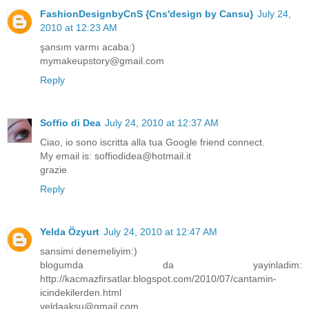
FashionDesignbyCnS {Cns'design by Cansu}
July 24,
2010 at 12:23 AM
şansım varmı acaba:)
mymakeupstory@gmail.com
Reply
Soffio di Dea
July 24, 2010 at 12:37 AM
Ciao, io sono iscritta alla tua Google friend connect.
My email is: soffiodidea@hotmail.it
grazie
Reply
Yelda Özyurt
July 24, 2010 at 12:47 AM
sansimi denemeliyim:)
blogumda da yayinladim:
http://kacmazfirsatlar.blogspot.com/2010/07/cantamin-
icindekilerden.html
yeldaaksu@gmail.com