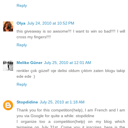
Reply
Olya
July 24, 2010 at 10:52 PM
this giveaway is so awsome!!! I want to win so bad!!!! I will
cross my fingers!!!!
Reply
Melike Güner
July 25, 2010 at 12:01 AM
renkler çok güzel! oje delisi oldum çıktım zaten blogu takip
ede ede :)
Reply
Stopdidine
July 25, 2010 at 1:18 AM
Thank you for this competition(help), I am French and I am
you via Google for quite a while: stopdidine
I organize too a competition(help) on my blog which
termeine on July 31st. Come you it inscrires, here is the