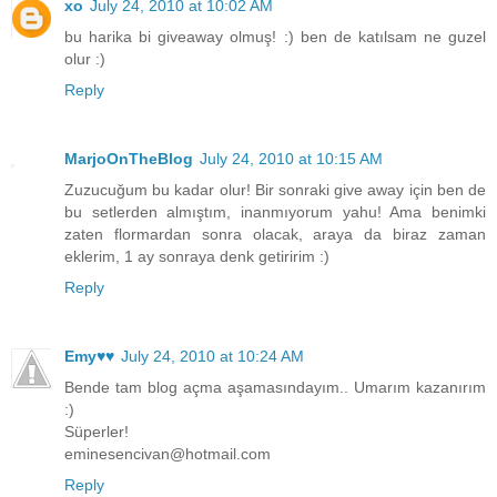
xo
July 24, 2010 at 10:02 AM
bu harika bi giveaway olmuş! :) ben de katılsam ne guzel
olur :)
Reply
MarjoOnTheBlog
July 24, 2010 at 10:15 AM
Zuzucuğum bu kadar olur! Bir sonraki give away için ben de
bu setlerden almıştım, inanmıyorum yahu! Ama benimki
zaten flormardan sonra olacak, araya da biraz zaman
eklerim, 1 ay sonraya denk getiririm :)
Reply
Emy♥♥
July 24, 2010 at 10:24 AM
Bende tam blog açma aşamasındayım.. Umarım kazanırım
:)
Süperler!
eminesencivan@hotmail.com
Reply