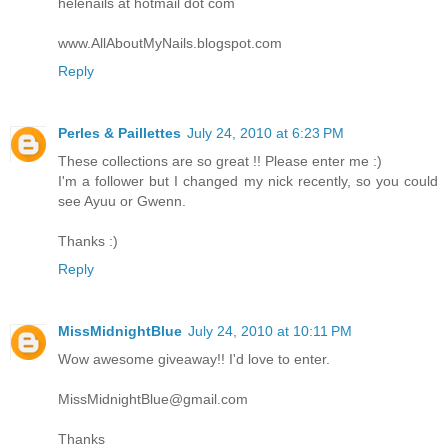
helenails at hotmail dot com
www.AllAboutMyNails.blogspot.com
Reply
Perles & Paillettes
July 24, 2010 at 6:23 PM
These collections are so great !! Please enter me :)
I'm a follower but I changed my nick recently, so you could
see Ayuu or Gwenn.
Thanks :)
Reply
MissMidnightBlue
July 24, 2010 at 10:11 PM
Wow awesome giveaway!! I'd love to enter.
MissMidnightBlue@gmail.com
Thanks