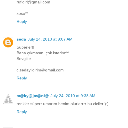
rufigirl@gmail.com
xoxo**
Reply
seda
July 24, 2010 at 9:07 AM
Süperler!!
Bana çıkmasını çok isterim^^
Sevgiler..
c.sedayildirim@gmail.com
Reply
m@ky@jm@ni@
July 24, 2010 at 9:38 AM
renkler süperr umarım benim olurlarrrr bu ciciler:):)
Reply