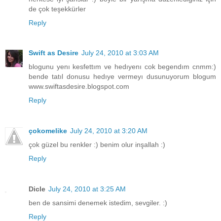
de çok teşekkürler
Reply
Swift as Desire
July 24, 2010 at 3:03 AM
blogunu yenı kesfettım ve hedıyenı cok begendım cnmm:)
bende tatıl donusu hedıye vermeyı dusunuyorum blogum
www.swiftasdesire.blogspot.com
Reply
çokomelike
July 24, 2010 at 3:20 AM
çok güzel bu renkler :) benim olur inşallah :)
Reply
Dicle
July 24, 2010 at 3:25 AM
ben de sansimi denemek istedim, sevgiler. :)
Reply