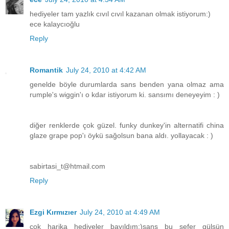
hediyeler tam yazlık cıvıl cıvıl kazanan olmak istiyorum:)
ece kalaycıoğlu
Reply
Romantik
July 24, 2010 at 4:42 AM
genelde böyle durumlarda sans benden yana olmaz ama
rumple's wiggin'ı o kdar istiyorum ki. sansımı deneyeyim : )
diğer renklerde çok güzel. funky dunkey'in alternatifi china
glaze grape pop'ı öykü sağolsun bana aldı. yollayacak : )
sabirtasi_t@htmail.com
Reply
Ezgi Kırmızıer
July 24, 2010 at 4:49 AM
çok harika hediyeler bayıldım:)şans bu sefer gülsün