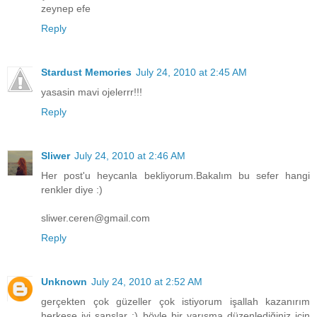
zeynep efe
Reply
Stardust Memories
July 24, 2010 at 2:45 AM
yasasin mavi ojelerrr!!!
Reply
Sliwer
July 24, 2010 at 2:46 AM
Her post'u heycanla bekliyorum.Bakalım bu sefer hangi
renkler diye :)
sliwer.ceren@gmail.com
Reply
Unknown
July 24, 2010 at 2:52 AM
gerçekten çok güzeller çok istiyorum işallah kazanırım
herkese iyi şanslar :) böyle bir yarışma düzenlediğiniz için